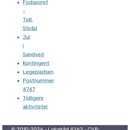
Fodsporet
–
Tidl.
Stiråd
Jul
i
Sandved
Kontingent
Legepladsen
Postnummer
4747
Tidligere
aktiviteter
© 2010-2026 - Lokalråd 4262 - CVR: