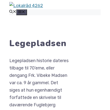
Hop
MENU
til
indhold
Legepladsen
Legepladsen historie dateres
tilbage til 70’erne, eller
dengang Frk. Vibeke Madsen
var ca. 9 år gammel. Det
siges at hun egenhændigt
forfattede en skrivelse til
daværende Fuglebjerg