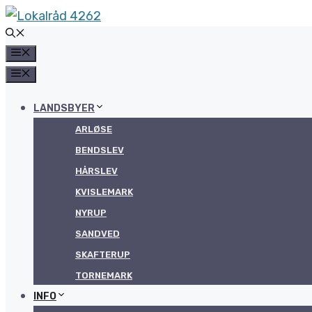
Hop
til
MENU
indhold
MENU
LANDSBYER
ARLØSE
BENDSLEV
HÅRSLEV
KVISLEMARK
NYRUP
SANDVED
SKAFTERUP
TORNEMARK
INFO