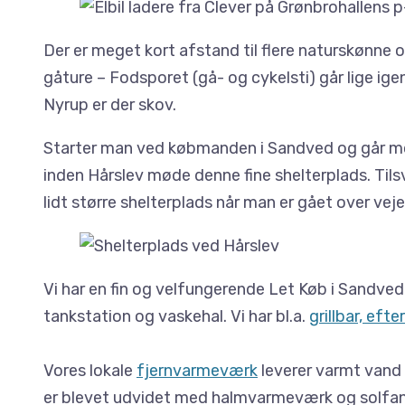
Der er meget kort afstand til flere naturskønne o
gåture – Fodsporet (gå- og cykelsti) går lige ig
Nyrup er der skov.
Starter man ved købmanden i Sandved og går mo
inden Hårslev møde denne fine shelterplads. Til
lidt større shelterplads når man er gået over vej
Vi har en fin og velfungerende Let Køb i Sandved
tankstation og vaskehal. Vi har bl.a.
grillbar, eft
Vores lokale
fjernvarmeværk
leverer varmt vand 
er blevet udvidet med halmvarmeværk og solfange