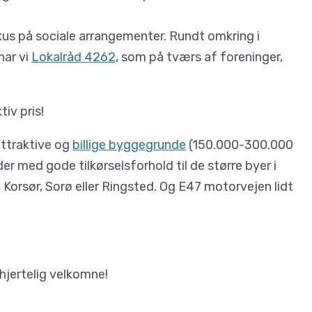
kus på sociale arrangementer. Rundt omkring i
har vi
Lokalråd 4262
, som på tværs af foreninger,
tiv pris!
ttraktive og
billige byggegrunde
(150.000-300.000
er med gode tilkørselsforhold til de større byer i
orsør, Sorø eller Ringsted. Og E47 motorvejen lidt
hjertelig velkomne!