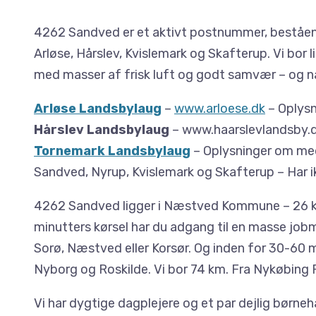
4262 Sandved er et aktivt postnummer, beståen
Arløse, Hårslev, Kvislemark og Skafterup. Vi bor 
med masser af frisk luft og godt samvær – og na
Arløse Landsbylaug
–
www.arloese.dk
– Oplysn
Hårslev Landsbylaug
– www.haarslevlandsby.d
Tornemark Landsbylaug
– Oplysninger om me
Sandved, Nyrup, Kvislemark og Skafterup – Har i
4262 Sandved ligger i Næstved Kommune – 26 km
minutters kørsel har du adgang til en masse jobmu
Sorø, Næstved eller Korsør. Og inden for 30-60 
Nyborg og Roskilde. Vi bor 74 km. Fra Nykøbing 
Vi har dygtige dagplejere og et par dejlig børneh