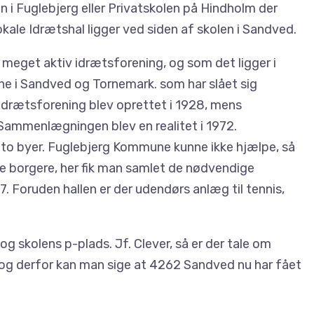
 i Fuglebjerg eller Privatskolen på Hindholm der
kale Idrætshal ligger ved siden af skolen i Sandved.
meget aktiv idrætsforening, og som det ligger i
e i Sandved og Tornemark. som har slået sig
rætsforening blev oprettet i 1928, mens
Sammenlægningen blev en realitet i 1972.
 to byer. Fuglebjerg Kommune kunne ikke hjælpe, så
e borgere, her fik man samlet de nødvendige
. Foruden hallen er der udendørs anlæg til tennis,
og skolens p-plads. Jf. Clever, så er der tale om
g og derfor kan man sige at 4262 Sandved nu har fået