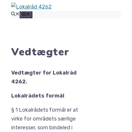
Hop
MENU
til
indhold
Vedtægter
Vedtægter for Lokalråd
4262.
Lokalrådets formål
§ 1 Lokalrådets formål er at
virke for områdets særlige
interesser, som bindeled i