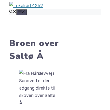
Hop
MENU
til
indhold
Broen over
Saltø Å