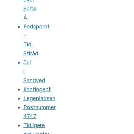
Saltø
Å
Fodsporet
–
Tidl.
Stiråd
Jul
i
Sandved
Kontingent
Legepladsen
Postnummer
4747
Tidligere