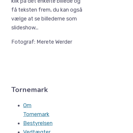
klik på det enkelte billede og
få teksten frem, du kan også
vælge at se billederne som
slideshow…
Fotograf: Merete Werder
Tornemark
Om
Tornemark
Bestyrelsen
Vedtægter