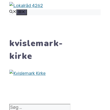
Hop
MENU
til
indhold
kvislemark-
kirke
Søg