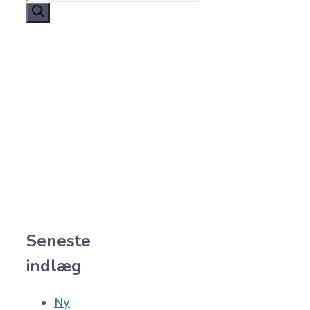
efter:
Seneste
indlæg
Ny