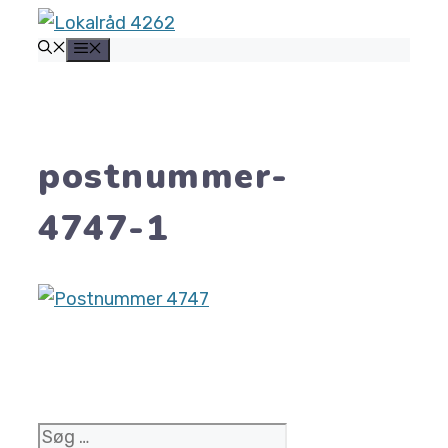
Hop
MENU
til
indhold
postnummer-
4747-1
Søg