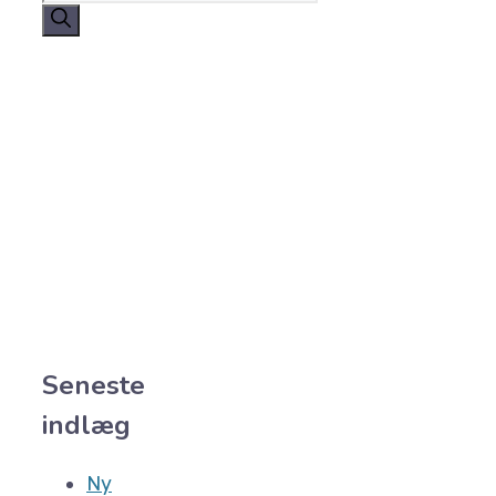
efter:
Seneste
indlæg
Ny