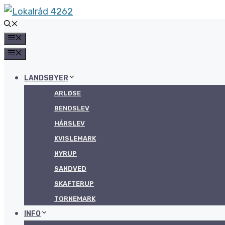
Hop
til
MENU
indhold
MENU
LANDSBYER
ARLØSE
BENDSLEV
HÅRSLEV
KVISLEMARK
NYRUP
SANDVED
SKAFTERUP
TORNEMARK
INFO