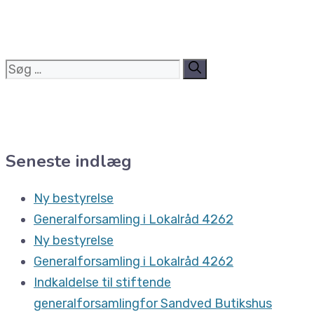
Søg
efter:
Seneste indlæg
Ny bestyrelse
Generalforsamling i Lokalråd 4262
Ny bestyrelse
Generalforsamling i Lokalråd 4262
Indkaldelse til stiftende
generalforsamlingfor Sandved Butikshus