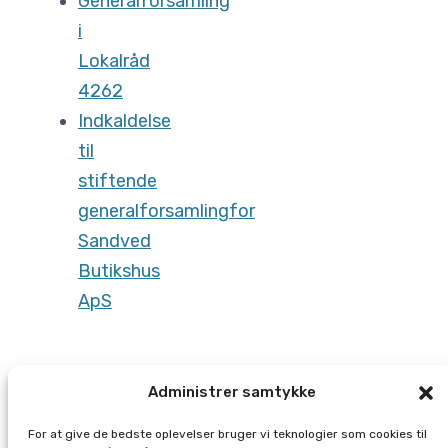
Generalforsamling
i
Lokalråd
4262
Indkaldelse
til
stiftende
generalforsamlingfor
Sandved
Butikshus
ApS
Administrer samtykke
Arkiver
For at give de bedste oplevelser bruger vi teknologier som cookies til