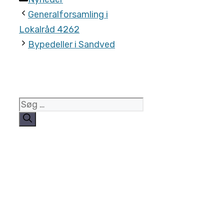
Generalforsamling i
Lokalråd 4262
Bypedeller i Sandved
Søg
efter: