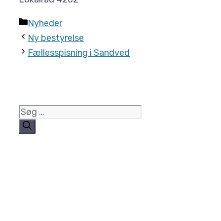
Kategorier
Nyheder
Ny bestyrelse
Fællesspisning i Sandved
Søg
efter: