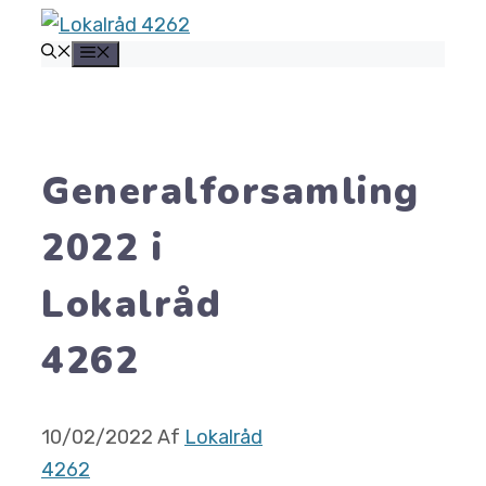
Hop
MENU
til
indhold
Generalforsamling
2022 i
Lokalråd
4262
10/02/2022
Af
Lokalråd
4262