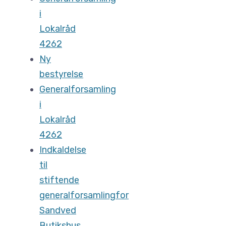
i
Lokalråd
4262
Ny
bestyrelse
Generalforsamling
i
Lokalråd
4262
Indkaldelse
til
stiftende
generalforsamlingfor
Sandved
Butikshus