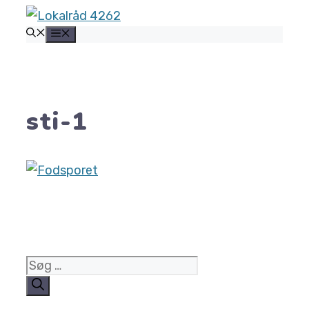
Hop
MENU
til
indhold
sti-1
Søg
efter: