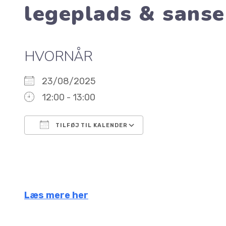
legeplads & sans
HVORNÅR
23/08/2025
12:00 - 13:00
TILFØJ TIL KALENDER
Download ICS
Google Kalender
iCalendar
Office 365
Outlook Live
Læs mere her