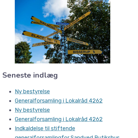
Seneste indlæg
Ny bestyrelse
Generalforsamling i Lokalråd 4262
Ny bestyrelse
Generalforsamling i Lokalråd 4262
Indkaldelse til stiftende
generalforsamlingfor Sandved Butikshus