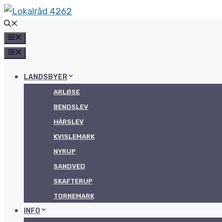
Hop
til
MENU
indhold
MENU
LANDSBYER
ARLØSE
BENDSLEV
HÅRSLEV
KVISLEMARK
NYRUP
SANDVED
SKAFTERUP
TORNEMARK
INFO