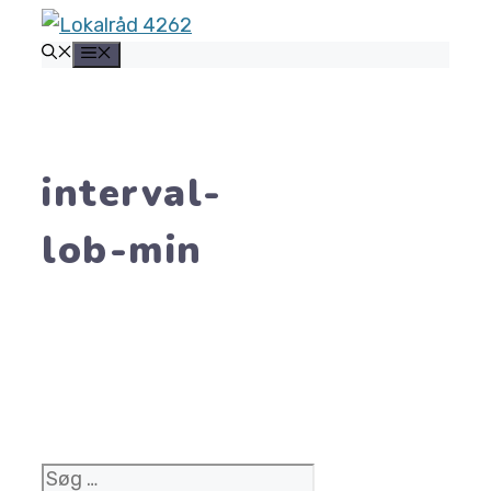
Hop
MENU
til
indhold
interval-
lob-min
Søg