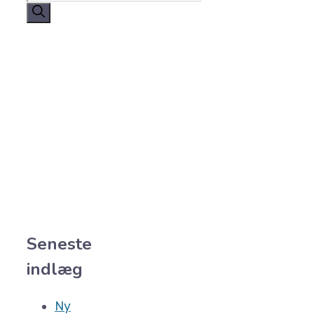
efter:
Seneste
indlæg
Ny