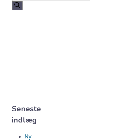
efter:
Seneste
indlæg
Ny